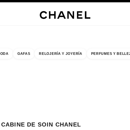
s
 JOYERÍA
JOYERÍA
RELOJERÍA
GAFAS
PERFUMES
MAQUILLAJE
TRATAMIENT
ODA
GAFAS
RELOJERÍA Y JOYERÍA
PERFUMES Y BELLE
do de los filtros por:
buscar la boutique más cercana
R TARJETA DE BOUTIQUE CABINE DE SOIN CHANEL GALERIES LAFAYET
CABINE DE SOIN CHANEL