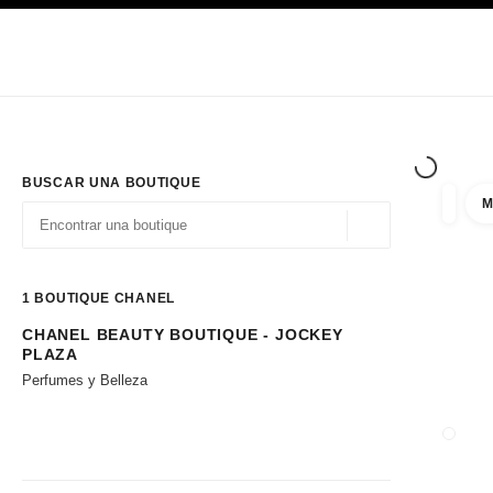
PRINCIPAL
ACTIVAR CONTRASTE ALTO
Únicamente en boutique
Sociedad corporativa
ALTA COSTURA
MODA
ALTA
BUSCAR UNA BOUTIQUE
M
resulta
filtros
Geolocalización - 
las sugerencias se muestran debajo de esta barra de búsqueda
0 Sugerencias disponibles
1
BOUTIQUE CHANEL
CHANEL BEAUTY BOUTIQUE - JOCKEY
Ir a los filtros
PLAZA
Perfumes y Belleza
CERRA