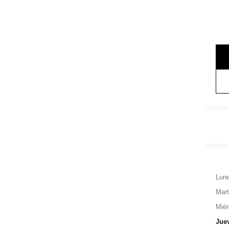
Lun
Mar
Miér
Jue