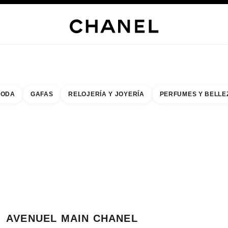
s
 JOYERÍA
JOYERÍA
RELOJERÍA
GAFAS
PERFUMES
MAQUILLAJE
TRATAMIENT
ODA
GAFAS
RELOJERÍA Y JOYERÍA
PERFUMES Y BELLE
do de los filtros por:
buscar la boutique más cercana
R TARJETA DE BOUTIQUE AVENUEL MAIN CHANEL BOUTIQUE
AVENUEL MAIN CHANEL