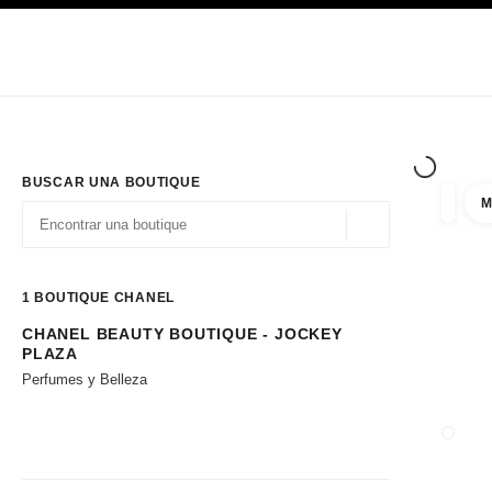
PRINCIPAL
ACTIVAR CONTRASTE ALTO
Únicamente en boutique
Sociedad corporativa
ALTA COSTURA
MODA
ALTA
BUSCAR UNA BOUTIQUE
M
resulta
filtros
Geolocalización - 
las sugerencias se muestran debajo de esta barra de búsqueda
0 Sugerencias disponibles
1
BOUTIQUE CHANEL
CHANEL BEAUTY BOUTIQUE - JOCKEY
Ir a los filtros
PLAZA
Perfumes y Belleza
CERRA