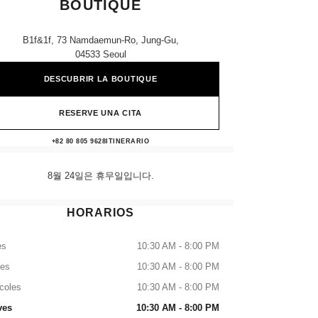
BOUTIQUE
B1f&1f, 73 Namdaemun-Ro, Jung-Gu,
04533 Seoul
DESCUBRIR LA BOUTIQUE
RESERVE UNA CITA
Avenuel Main CHANEL Boutique
+82 80 805 9628
LLAMAR
ITINERARIO
8월 24일은 휴무일입니다.
HORARIOS
es
10:30 AM - 8:00 PM
tes
10:30 AM - 8:00 PM
coles
10:30 AM - 8:00 PM
ves
10:30 AM - 8:00 PM