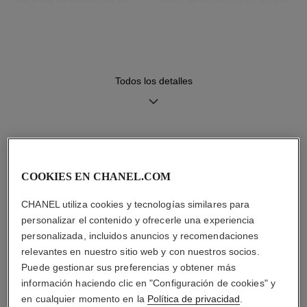
acero trenzados con una cinta
precisión
de piel negra
Funciones
Hermeticidad
Todos los detalles
Horas, Minutos
30 m
DESCUBRA TAMBIÉN
Consejos de
Manual de
mantenimiento
instrucciones
COOKIES EN CHANEL.COM
CHANEL utiliza cookies y tecnologías similares para
personalizar el contenido y ofrecerle una experiencia
personalizada, incluidos anuncios y recomendaciones
relevantes en nuestro sitio web y con nuestros socios.
Puede gestionar sus preferencias y obtener más
información haciendo clic en "Configuración de cookies" y
en cualquier momento en la
Política de privacidad
.