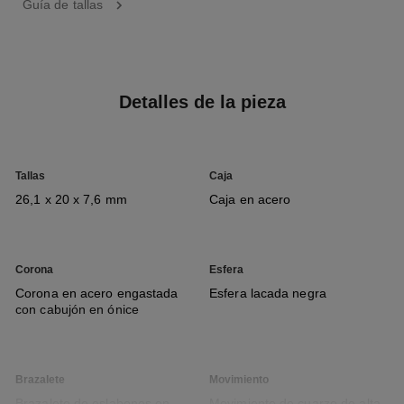
Guía de tallas
Detalles de la pieza
Tallas
Caja
26,1 x 20 x 7,6 mm
Caja en acero
Corona
Esfera
Corona en acero engastada
Esfera lacada negra
con cabujón en ónice
Brazalete
Movimiento
Brazalete de eslabones en
Movimiento de cuarzo de alta