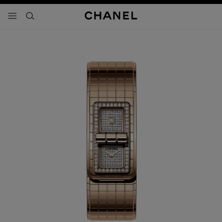
activar contraste alto
- navegación principal
buscar