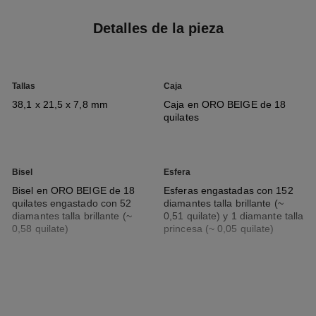
Detalles de la pieza
Tallas
Caja
38,1 x 21,5 x 7,8 mm
Caja en ORO BEIGE de 18
quilates
Bisel
Esfera
Bisel en ORO BEIGE de 18
Esferas engastadas con 152
quilates engastado con 52
diamantes talla brillante (~
diamantes talla brillante (~
0,51 quilate) y 1 diamante talla
0,58 quilate)
princesa (~ 0,05 quilate)
Brazalete
Movimiento
Brazalete en ORO BEIGE de
Movimiento de cuarzo de alta
18 quilates
precisión