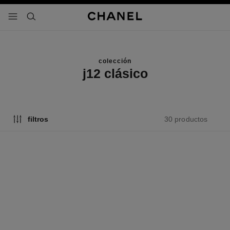
activar contraste alto
- navegación principal
buscar
colección
j12 clásico
30 productos
filtros
novedad
novedad