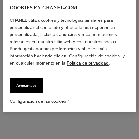
Ref. 126787
Spray – Eau de Toilette
Ver información
COOKIES EN CHANEL.COM
Ref. 136100
s/ 499
*
CHANEL utiliza cookies y tecnologías similares para
Ver información
personalizar el contenido y ofrecerle una experiencia
personalizada, incluidos anuncios y recomendaciones
relevantes en nuestro sitio web y con nuestros socios.
Puede gestionar sus preferencias y obtener más
información haciendo clic en "Configuración de cookies" y
en cualquier momento en la
Política de privacidad
.
* Precio de venta recomendado.
Más información
↩
Aceptar todo
Configuración de las cookies