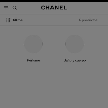
activar contraste alto
- navegación principal
buscar
6 productos
filtros
Perfume
Baño y cuerpo
novedad
novedad