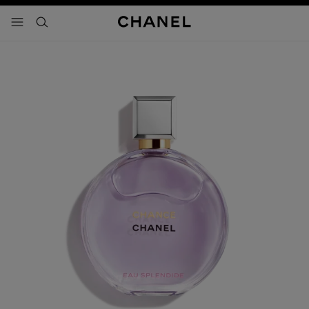
activar contraste alto
- navegación principal
buscar