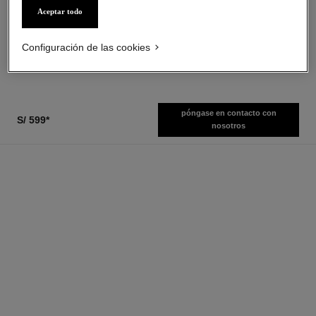
Eau de Parfum Vaporizador
Aceite Hidratante Perfumado
Aceptar todo
Ref. 126260
para el Cuerpo
desde
Ref. 126760
s/ 529
*
s/ 599
*
Configuración de las cookies
Ver información
Ver información
póngase en contacto con
S/ 599
*
nosotros