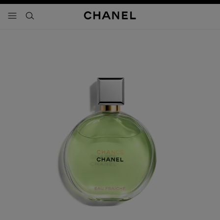
activar contraste alto
- navegación principal
buscar