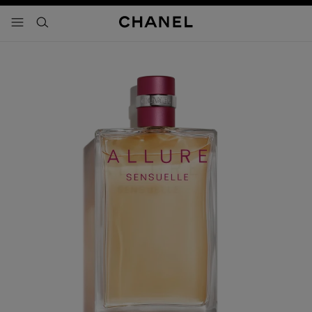
activar contraste alto
- navegación principal
buscar