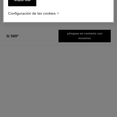
Aceptar todo
Ref. 179151
Ref. 129730
35 tonos disponibles
2 tamaños disponibles
s/ 139
*
s/ 699
*
Configuración de las cookies
Ver información
Ver información
póngase en contacto con
S/ 589
*
nosotros