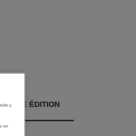
HOMME ÉDITION
nido y
E
ic en
porizador