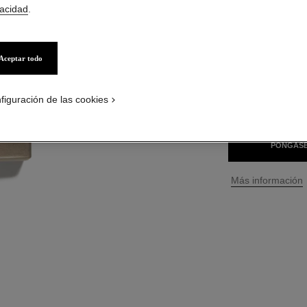
vacidad
.
Ref. 127450
S/ 529
*
Aceptar todo
2 TAMAÑOS DISPO
figuración de las cookies
50 ml
PÓNGASE
↩
Más información