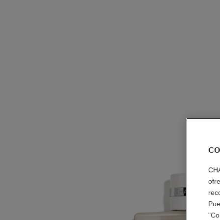
CO
CHA
ofr
rec
Pue
"Co