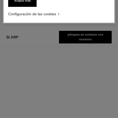
Aceptar todo
Ref. 126260
Luminosidad
desde
Ref. 143030
s/ 379
*
s/ 599
*
Configuración de las cookies
Ver información
Ver información
póngase en contacto con
S/ 249
*
nosotros