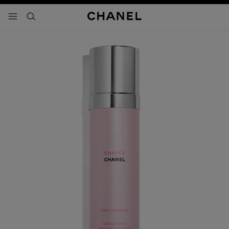
activar contraste alto
- navegación principal
buscar