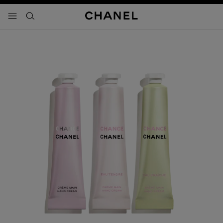
activar contraste alto
- navegación principal
buscar