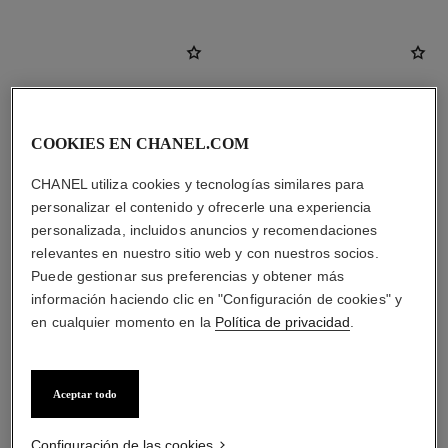
COOKIES EN CHANEL.COM
CHANEL utiliza cookies y tecnologías similares para
personalizar el contenido y ofrecerle una experiencia
personalizada, incluidos anuncios y recomendaciones
relevantes en nuestro sitio web y con nuestros socios.
Puede gestionar sus preferencias y obtener más
información haciendo clic en "Configuración de cookies" y
chance eau tendre
chance eau fraîche
en cualquier momento en la
Política de privacidad
.
Eau de Parfum Vaporizador
Eau de Parfum Vaporizador
Ref. 126260
Ref. 136150
desde
desde
s/ 599
*
s/ 599
*
Aceptar todo
Ver información
Ver información
Configuración de las cookies