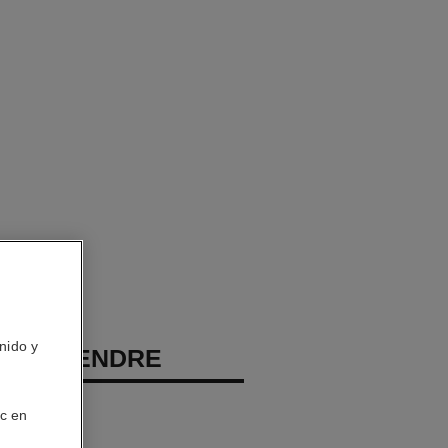
nido y
EAU TENDRE
porizador
ic en