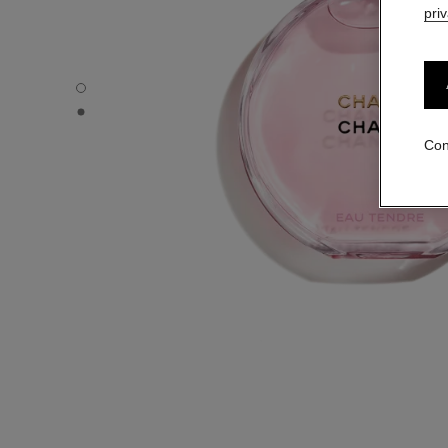
pri
CHANCE EAU TENDRE - Vista por defecto
CHANCE EAU TENDRE - Vista alternativa 1
Con