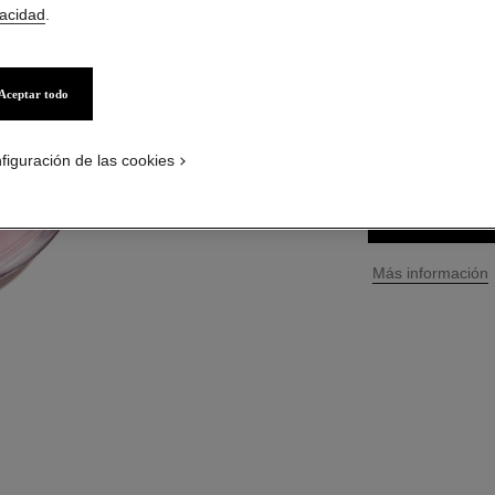
vacidad
.
Ref. 126260
S/ 699
*
Aceptar todo
3 TAMAÑOS DISPO
100 ml
figuración de las cookies
PÓNGASE
↩
Más información