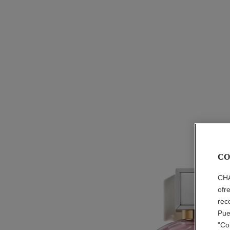
CO
CHA
ofr
rec
Pue
"Co