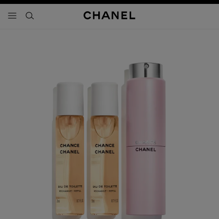
activar contraste alto
- navegación principal
buscar