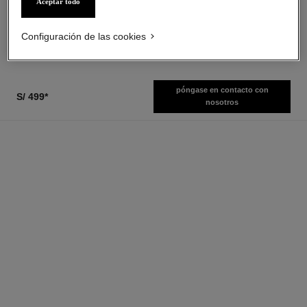
Aceptar todo
Ref. 126460
Ref. 179151
desde
35 tonos disponibles
s/ 139
*
s/ 479
*
Configuración de las cookies
Ver información
Ver información
póngase en contacto con
S/ 499
*
nosotros