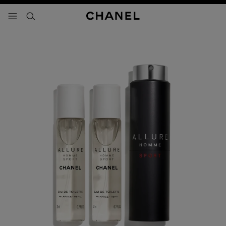
activar contraste alto
- navegación principal
buscar