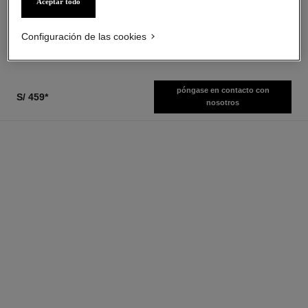
Aceptar todo
Ref. 133850
Ref. 123710
s/ 259
*
s/ 419
*
Ver información
Ver información
Configuración de las cookies
póngase en contacto con
S/ 459
*
nosotros