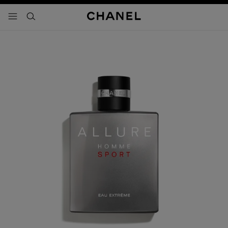
activar contraste alto
- navegación principal
buscar