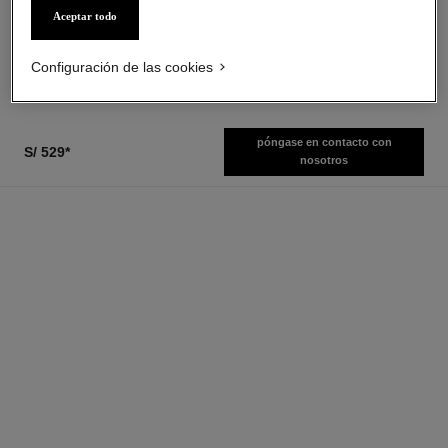
All-over Spray
Crema Piel Sensible
Aceptar todo
Ref. 123710
Ref. 141030
s/ 419
*
s/ 359
*
Ver información
Ver información
Configuración de las cookies
póngase en contacto con
S/ 529
*
nosotros