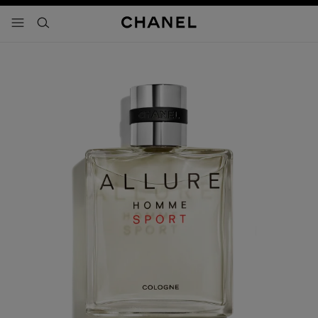
activar contraste alto
- navegación principal
buscar