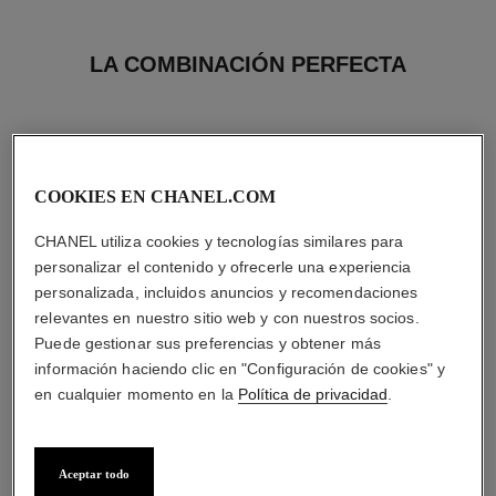
LA COMBINACIÓN PERFECTA
COOKIES EN CHANEL.COM
CHANEL utiliza cookies y tecnologías similares para
personalizar el contenido y ofrecerle una experiencia
personalizada, incluidos anuncios y recomendaciones
relevantes en nuestro sitio web y con nuestros socios.
Puede gestionar sus preferencias y obtener más
información haciendo clic en "Configuración de cookies" y
en cualquier momento en la
Política de privacidad
.
allure homme sport
la crème main
All-over Spray
Nutre – Suaviza – Ilumina
Aceptar todo
Ref. 123710
Ref. 133850
s/ 419
*
s/ 259
*