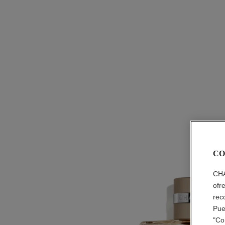
CO
CHA
ofr
rec
Pue
"Co