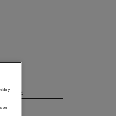
nido y
 HOMME
aporizador
ic en