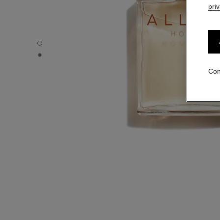
pri
ALLURE HOMME - Vista por defecto
ALLURE HOMME - Vista alternativa 1
Con