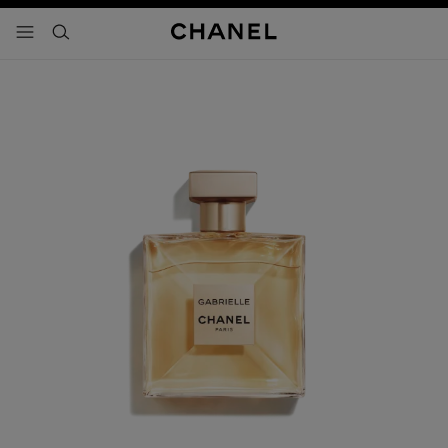
activar contraste alto
- navegación principal
buscar