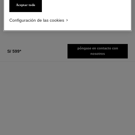
Aceite para el Cuerpo
La Barra de Labios
Aceptar todo
Ref. 120820
Aterciopelada Luminosa
s/ 529
*
Ref. 162580
17 tonos disponibles
Ver información
Configuración de las cookies
s/ 219
*
Ver información
póngase en contacto con
S/ 599
*
nosotros