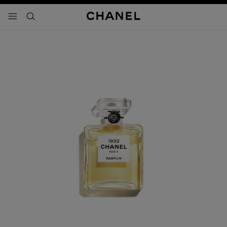
activar contraste alto
- navegación principal
buscar