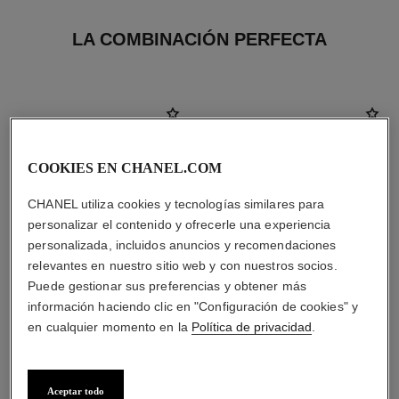
LA COMBINACIÓN PERFECTA
COOKIES EN CHANEL.COM
CHANEL utiliza cookies y tecnologías similares para
personalizar el contenido y ofrecerle una experiencia
personalizada, incluidos anuncios y recomendaciones
relevantes en nuestro sitio web y con nuestros socios.
Puede gestionar sus preferencias y obtener más
información haciendo clic en "Configuración de cookies" y
en cualquier momento en la
Política de privacidad
.
crema para el cuerpo
sublimage l’essence
fondamentale
Les Exclusifs de Chanel
Ref. 101990
Máxima Densidad de la Piel
s/ 619
*
Ref. 141190
Aceptar todo
s/ 2.149
*