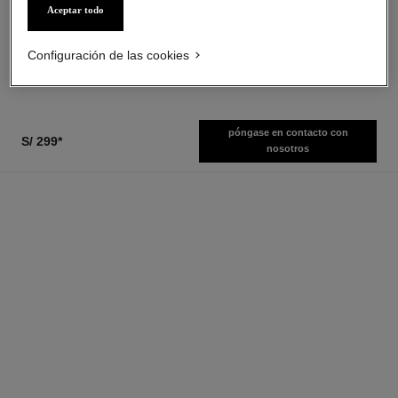
Fortalecedor
Ref. 179151
Aceptar todo
35 tonos disponibles
Ref. 141070
s/ 419
*
s/ 139
*
Ver información
Ver información
Configuración de las cookies
póngase en contacto con
S/ 299
*
nosotros