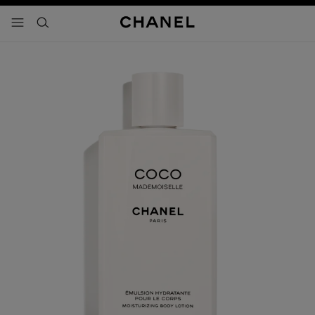
activar contraste alto
- navegación principal
buscar