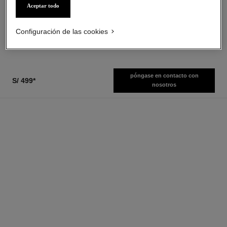
Hidratante Y Embellecedor, con
Composición Nocturna
Aceptar todo
Ref. 171918
una Intensidad a Medida
Ref. 116260
12 tonos disponibles
desde
s/ 209
*
s/ 449
*
Configuración de las cookies
Ver información
Ver información
póngase en contacto con
S/ 499
*
nosotros