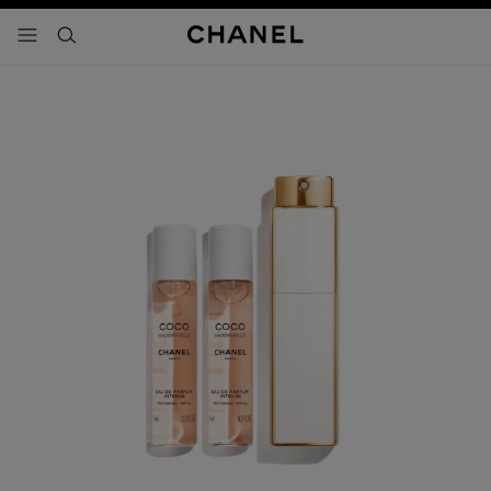
activar contraste alto
- navegación principal
buscar