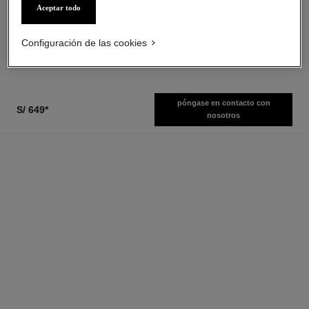
Ref. 116700
Fortalecedor
Aceptar todo
s/ 529
*
Ref. 141070
s/ 419
*
Ver información
Ver información
Configuración de las cookies
póngase en contacto con
S/ 649
*
nosotros