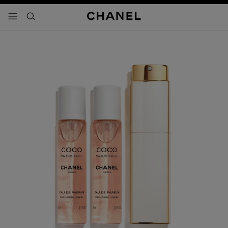
activar contraste alto
- navegación principal
buscar