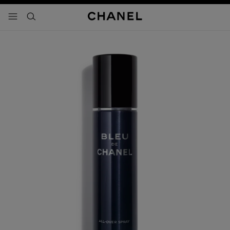
activar contraste alto
- navegación principal
buscar