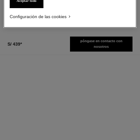
Aceptar todo
Ref. 107360
Ref. 107580
desde
s/ 319
*
s/ 529
*
Ver información
Configuración de las cookies
Ver información
póngase en contacto con
S/ 439
*
nosotros