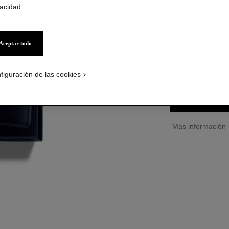
vacidad
.
Ref. 107370
S/ 849
*
Aceptar todo
3 TAMAÑOS DISPO
150 ml
figuración de las cookies
PÓNGASE
↩
Más información