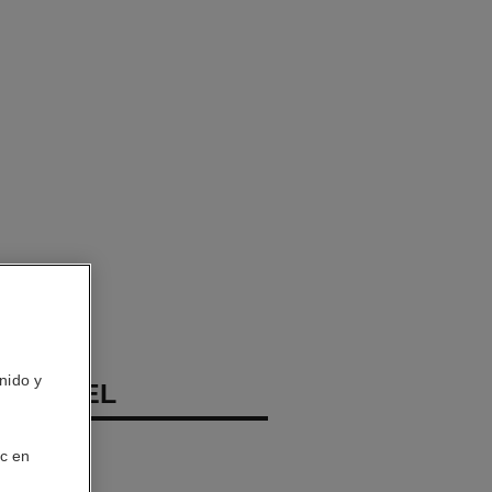
nido y
 CHANEL
porizador
ic en