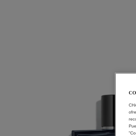
CO
CHA
ofr
rec
Pue
"Co