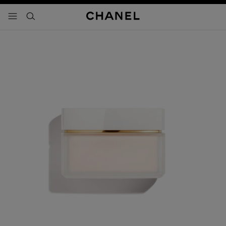
activar contraste alto
- navegación principal
buscar