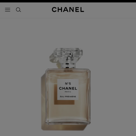
activar contraste alto
- navegación principal
buscar