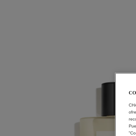
CO
CHA
ofr
rec
Pue
"Co