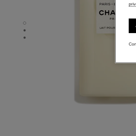
pri
PARIS - BIARRITZ - Vista por defecto
PARIS - BIARRITZ - Vista alternativa 1
PARIS - BIARRITZ - Vista de la textura básica
Con