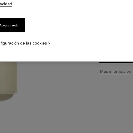
vacidad
.
Ref. 102910
S/ 299
*
Aceptar todo
TAMAÑO
200 ml
figuración de las cookies
PÓNGASE
↩
Más información