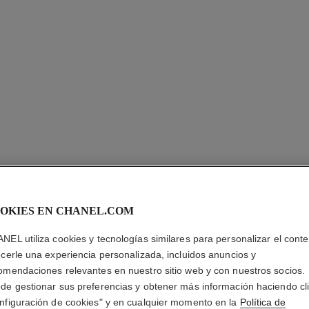
OKIES EN CHANEL.COM
NEL utiliza cookies y tecnologías similares para personalizar el conte
PARIS - 
ecerle una experiencia personalizada, incluidos anuncios y
omendaciones relevantes en nuestro sitio web y con nuestros socios.
Les Eaux de Chan
de gestionar sus preferencias y obtener más información haciendo cl
Más información
nfiguración de cookies" y en cualquier momento en la
Política de