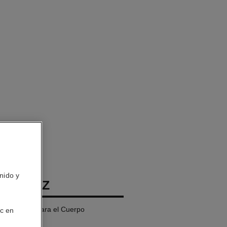
nido y
BIARRITZ
el – Leche para el Cuerpo
ic en