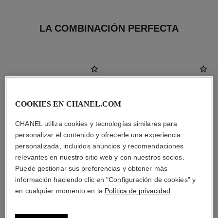
LA COMBINACIÓN PERFECTA
COOKIES EN CHANEL.COM
CHANEL utiliza cookies y tecnologías similares para
personalizar el contenido y ofrecerle una experiencia
personalizada, incluidos anuncios y recomendaciones
relevantes en nuestro sitio web y con nuestros socios.
Puede gestionar sus preferencias y obtener más
información haciendo clic en "Configuración de cookies" y
en cualquier momento en la
Política de privacidad
.
paris - édimbourg
sublimage l'extrait de nuit
Les Eaux de Chanel – Eau de
Concentrado de Noche
Toilette Vaporizador
Reparador Excepcional