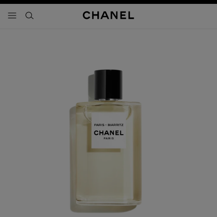
activar contraste alto
- navegación principal
buscar