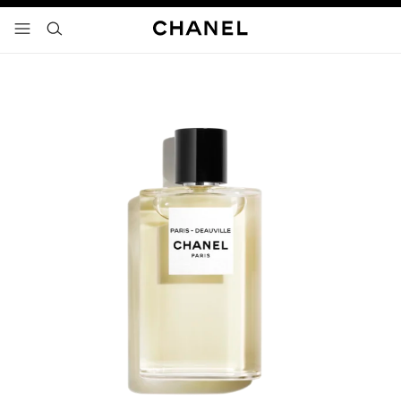
activar contraste alto
- navegación principal
buscar