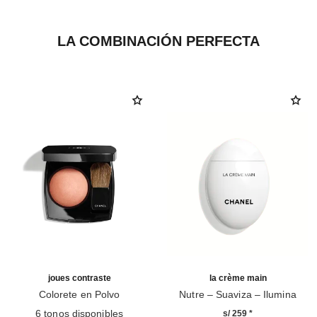
LA COMBINACIÓN PERFECTA
joues contraste
la crème main
Colorete en Polvo
Nutre – Suaviza – Ilumina
Ref. 168030
Ref. 133850
6 tonos disponibles
s/ 259
*