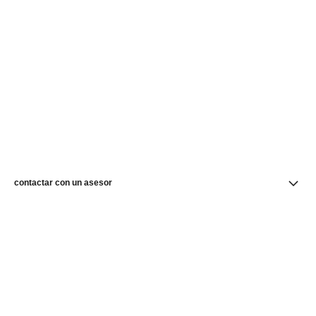
contactar con un asesor
buscar una boutique
newsletter