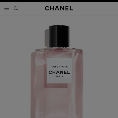
activar contraste alto
- navegación principal
buscar