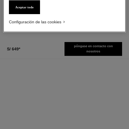
Dúo para Labios de Larga
Efecto Suavisante – Unificador
Duración
– Redensificador
Aceptar todo
Ref. 175104
Ref. 141640
11 tonos disponibles
s/ 319
*
s/ 219
*
Ver información
Configuración de las cookies
Ver información
póngase en contacto con
S/ 649
*
nosotros