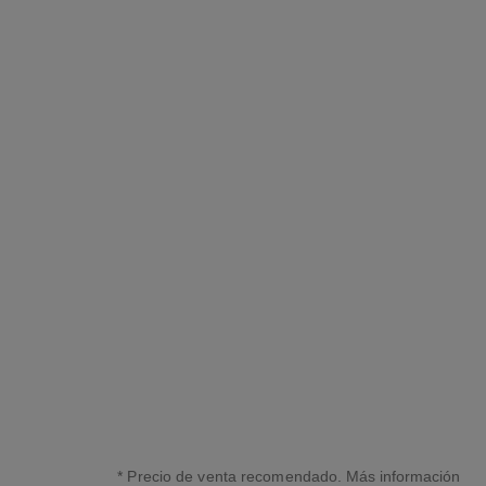
n°19 poudré
Eau de Parfum Vaporizador
Ref. 119490
s/ 699
*
Ver información
* Precio de venta recomendado.
Más información