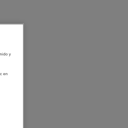
nido y
ic en