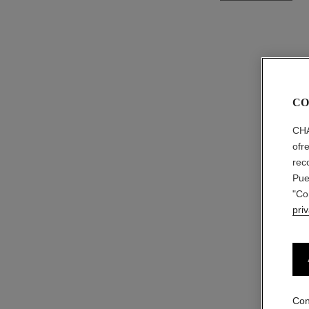
↩
CO
CHA
ofr
rec
Pue
"Co
pri
Con