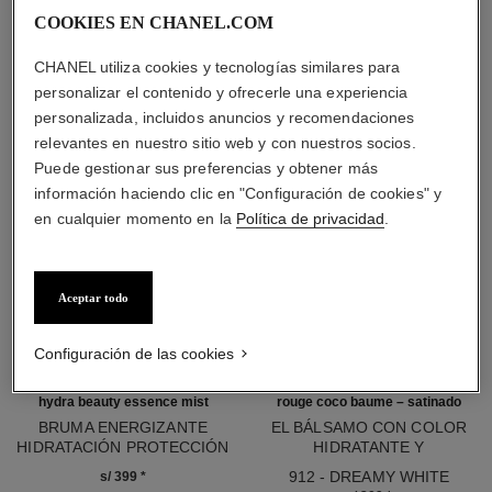
COOKIES EN CHANEL.COM
LOS ESENCIALES DE BELLEZA
CHANEL utiliza cookies y tecnologías similares para
personalizar el contenido y ofrecerle una experiencia
personalizada, incluidos anuncios y recomendaciones
relevantes en nuestro sitio web y con nuestros socios.
Puede gestionar sus preferencias y obtener más
información haciendo clic en "Configuración de cookies" y
en cualquier momento en la
Política de privacidad
.
Aceptar todo
Configuración de las cookies
hydra beauty essence mist
rouge coco baume – satinado
BRUMA ENERGIZANTE
EL BÁLSAMO CON COLOR
HIDRATACIÓN PROTECCIÓN
HIDRATANTE Y
Ref. 141050
LUMINOSIDAD
Ref. 171912
EMBELLECEDOR, CON UNA
912 - DREAMY WHITE
s/ 399
*
INTENSIDAD A MEDIDA