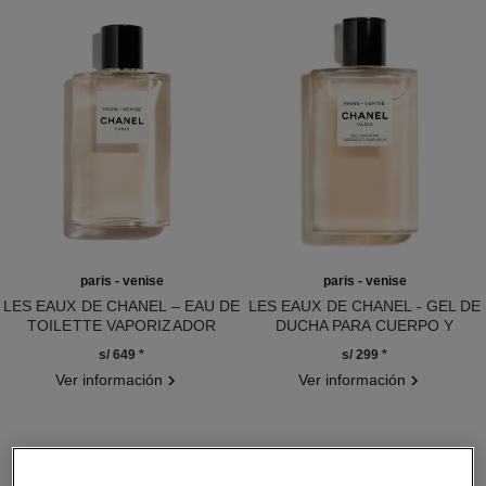
paris - venise
paris - venise
LES EAUX DE CHANEL – EAU DE
LES EAUX DE CHANEL - GEL DE
TOILETTE VAPORIZADOR
DUCHA PARA CUERPO Y
Ref. 102420
Ref. 102820
CABELLO
s/ 649
*
s/ 299
*
Ver información
Ver información