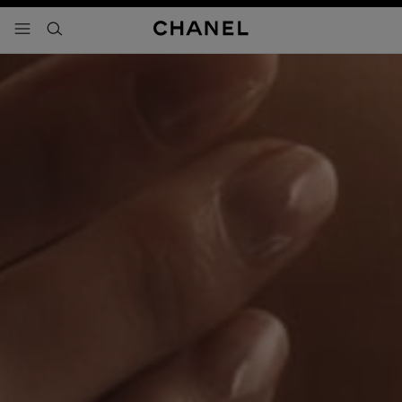
activar contraste alto
- navegación principal
buscar