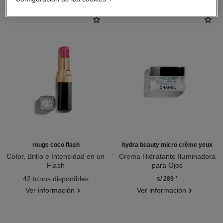
rouge coco flash
hydra beauty micro crème yeux
Color, Brillo e Intensidad en un
Crema Hidratante Iluminadora
Flash
para Ojos
Ref. 174112
Ref. 133120
42 tonos disponibles
s/ 289
*
Ver información
Ver información