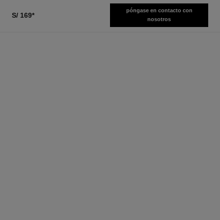
póngase en contacto con
S/ 169
*
nosotros