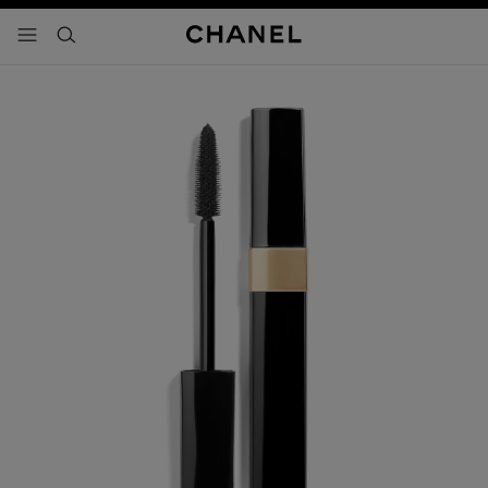
activar contraste alto
- navegación principal
buscar