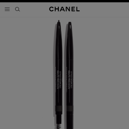
activar contraste alto
- navegación principal
buscar