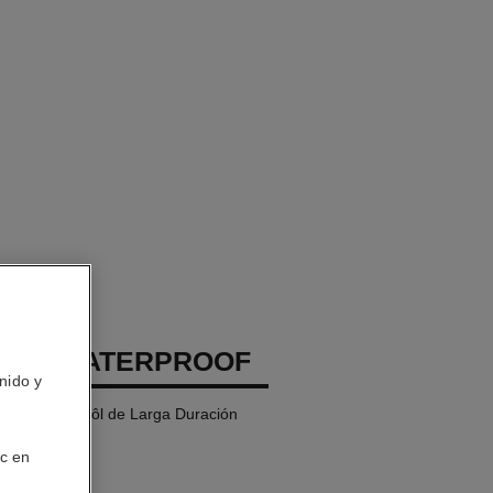
EUX WATERPROOF
nido y
lineador Y Khôl de Larga Duración
ic en