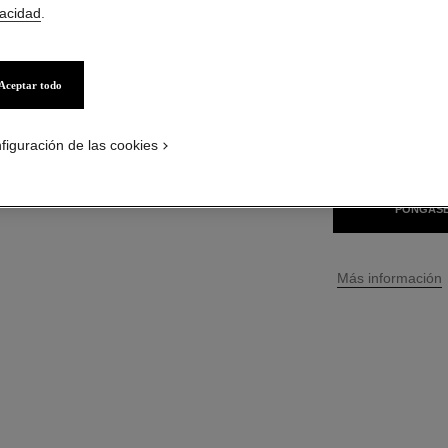
vacidad
.
S/ 149
*
Aceptar todo
22 TONOS DISPONI
ROUGE FAUV
figuración de las cookies
PÓNGASE
↩
Más información