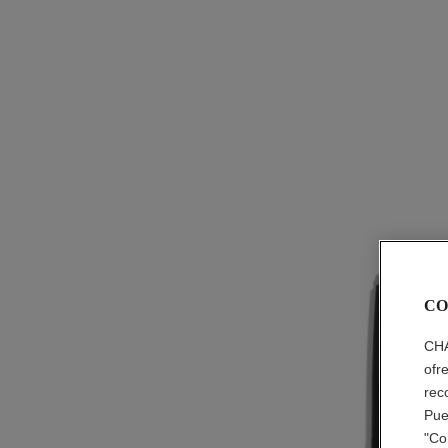
CO
CHA
ofr
rec
Pue
"Co