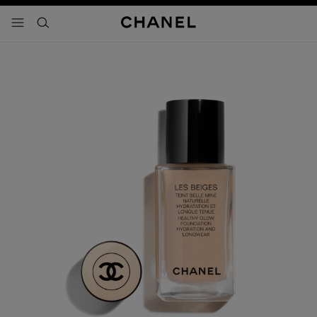
activar contraste alto
- navegación principal
buscar