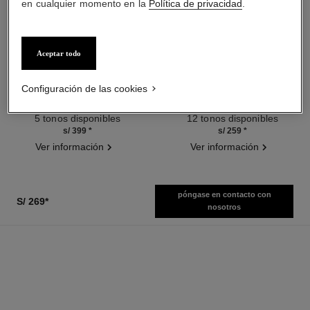
en cualquier momento en la
Política de privacidad
.
Aceptar todo
les beiges poudre belle mine
les beiges poudre belle mine
ensoleillée
naturelle
Armonía de Tres Polvos Efecto
Polvos Ligeros, Imperceptibles
Configuración de las cookies
Buena Cara, Polvos
Y Modulables
Ref. 186362
Bronceadores, Rubor e
Ref. 185872
5 tonos disponibles
12 tonos disponibles
Iluminador. Rostro, Cuello Y
s/ 399
*
s/ 259
*
Escote. Formato Maxi.
Ver información
Ver información
póngase en contacto con
S/ 269
*
nosotros