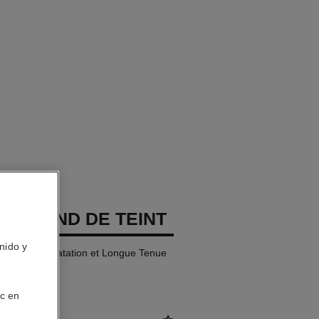
GES FOND DE TEINT
nido y
Naturelle Hydratation et Longue Tenue
ic en