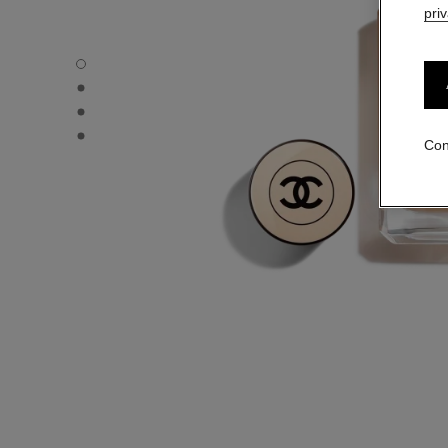
pri
LES BEIGES FOND DE TEINT - Vista por defecto
LES BEIGES FOND DE TEINT - Vista alternativa 1
LES BEIGES FOND DE TEINT - Vista de la textura básica
LES BEIGES FOND DE TEINT - product.packShot.APPLI
Con