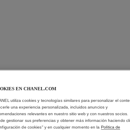
LES BEI
OKIES EN CHANEL.COM
NEL utiliza cookies y tecnologías similares para personalizar el conte
Teint Belle Mine 
ecerle una experiencia personalizada, incluidos anuncios y
Más información
omendaciones relevantes en nuestro sitio web y con nuestros socios.
Ref. 184728
de gestionar sus preferencias y obtener más información haciendo cl
nfiguración de cookies" y en cualquier momento en la
Política de