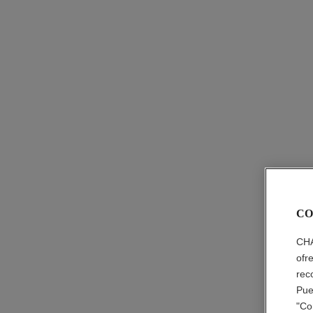
CO
CHA
ofr
rec
Pue
"Co