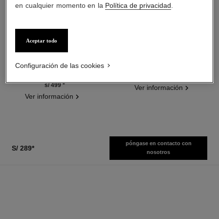
en cualquier momento en la
Política de privacidad
.
Aceptar todo
hydra beauty micro sérum
coco mademoiselle
Hidratante Reequilibrante
Eau de Parfum Vaporizador
Reafirmante
Ref. 116520
Configuración de las cookies
desde
Ref. 133325
desde
s/ 599
*
s/ 499
*
Ver información
Ver información
póngase en contacto con
S/ 289
*
nosotros