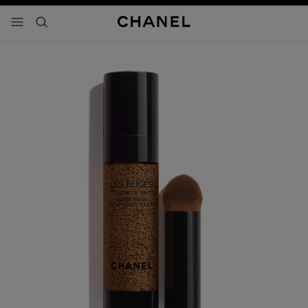
activar contraste alto
- navegación principal
buscar