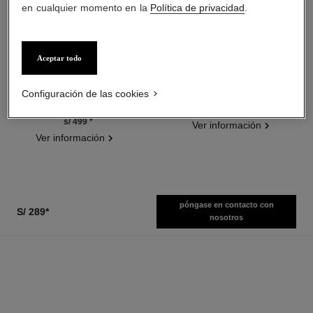
en cualquier momento en la
Política de privacidad
.
Aceptar todo
hydra beauty micro sérum
coco mademoiselle
Hidratante Reequilibrante
Eau de Parfum Vaporizador
Reafirmante
Ref. 116520
Configuración de las cookies
desde
Ref. 133325
desde
s/ 599
*
s/ 499
*
Ver información
Ver información
póngase en contacto con
S/ 289
*
nosotros