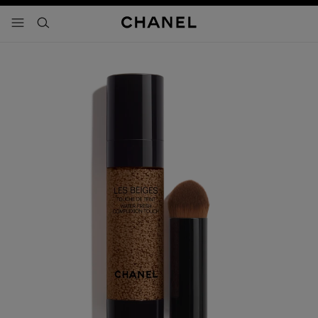
activar contraste alto
- navegación principal
buscar