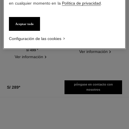
en cualquier momento en la
Política de privacidad
.
Aceptar todo
hydra beauty micro sérum
coco mademoiselle
Hidratante Reequilibrante
Eau de Parfum Vaporizador
Reafirmante
Ref. 116520
Configuración de las cookies
desde
Ref. 133325
desde
s/ 599
*
s/ 499
*
Ver información
Ver información
póngase en contacto con
S/ 289
*
nosotros