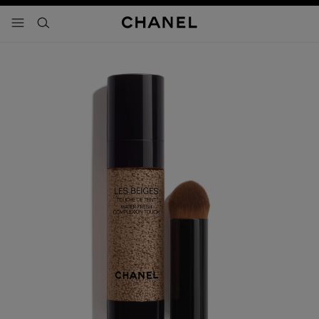
activar contraste alto
- navegación principal
buscar