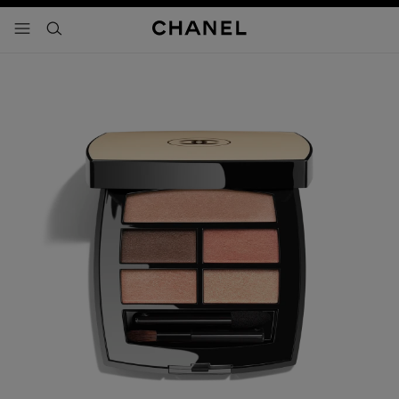
activar contraste alto
- navegación principal
buscar