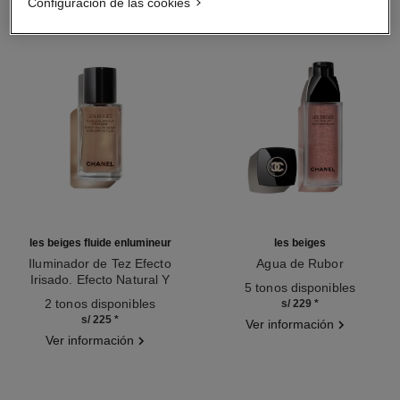
Configuración de las cookies
les beiges fluide enlumineur
les beiges
Iluminador de Tez Efecto
Agua de Rubor
Irisado. Efecto Natural Y
Ref. 184930
5 tonos disponibles
Ref. 186330
Radiante Luminoso. para
2 tonos disponibles
s/ 229
*
Rostro Y Cuerpo
s/ 225
*
Ver información
Ver información