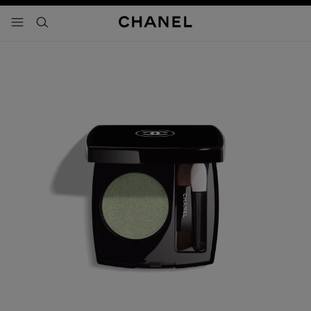
activar contraste alto
- navegación principal
buscar