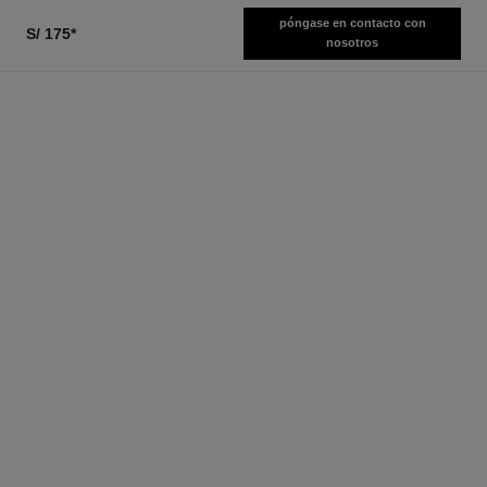
póngase en contacto con
S/ 175
*
nosotros