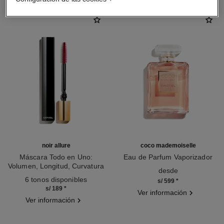
noir allure
coco mademoiselle
Máscara Todo en Uno:
Eau de Parfum Vaporizador
Volumen, Longitud, Curvatura
Ref. 116520
desde
Ref. 190010
Y Definición
6 tonos disponibles
s/ 599
*
s/ 189
*
Ver información
Ver información