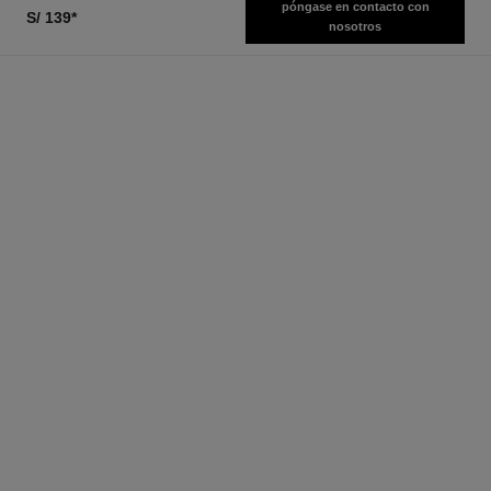
póngase en contacto con
S/ 139
*
nosotros