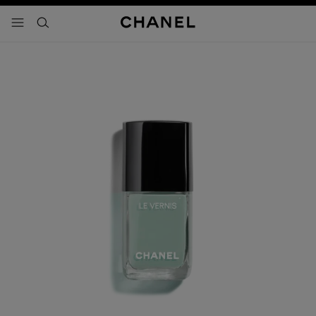
activar contraste alto
- navegación principal
buscar