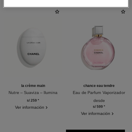
la crème main
chance eau tendre
Nutre – Suaviza – Ilumina
Eau de Parfum Vaporizador
Ref. 133850
Ref. 126260
desde
s/ 259
*
s/ 599
*
Ver información
Ver información