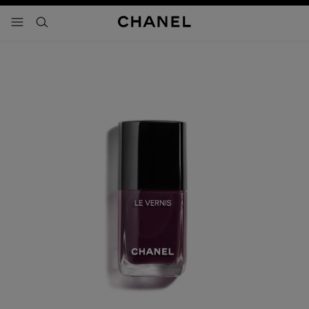
activar contraste alto
- navegación principal
buscar