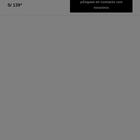
póngase en contacto con
S/ 139
*
nosotros