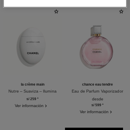
la crème main
chance eau tendre
Nutre – Suaviza – Ilumina
Eau de Parfum Vaporizador
Ref. 133850
Ref. 126260
desde
s/ 259
*
s/ 599
*
Ver información
Ver información