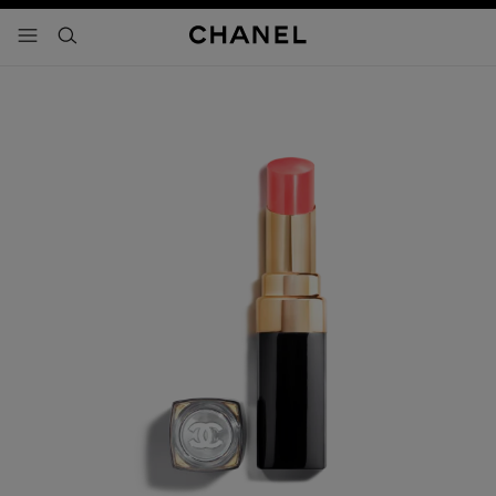
activar contraste alto
- navegación principal
buscar