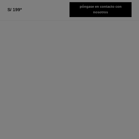
póngase en contacto con
S/ 199
*
nosotros