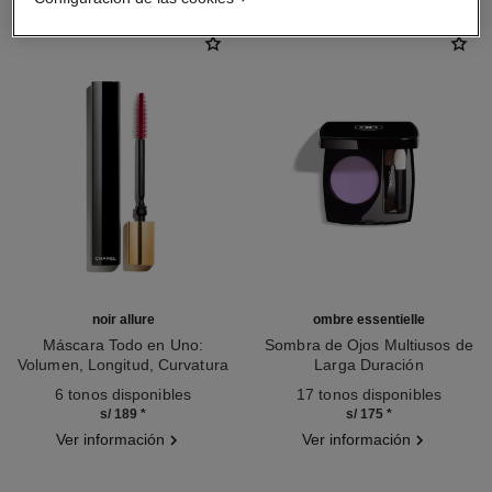
noir allure
ombre essentielle
Máscara Todo en Uno:
Sombra de Ojos Multiusos de
Volumen, Longitud, Curvatura
Larga Duración
Ref. 190010
Y Definición
Ref. 181232
6 tonos disponibles
17 tonos disponibles
s/ 189
*
s/ 175
*
Ver información
Ver información