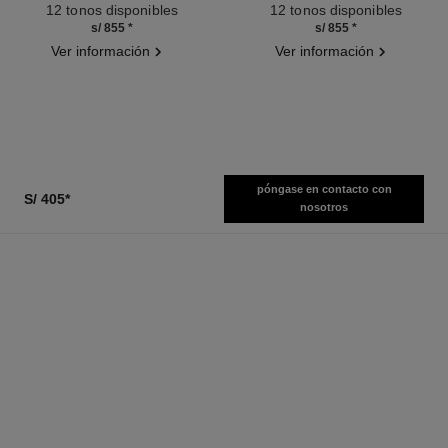
Ref. 171838
Ref. 171514
12 tonos disponibles
12 tonos disponibles
s/ 855
*
s/ 855
*
Ver información
Ver información
póngase en contacto con
S/ 405
*
nosotros