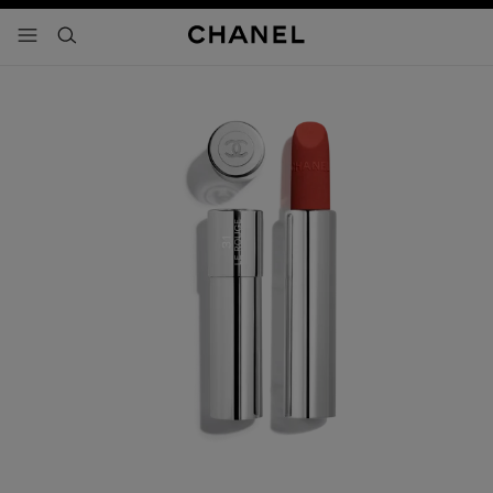
activar contraste alto
- navegación principal
buscar