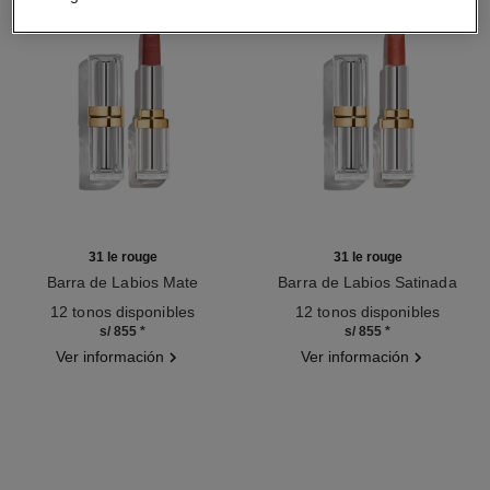
31 le rouge
31 le rouge
Barra de Labios Mate
Barra de Labios Satinada
Ref. 171838
Ref. 171514
12 tonos disponibles
12 tonos disponibles
s/ 855
*
s/ 855
*
Ver información
Ver información