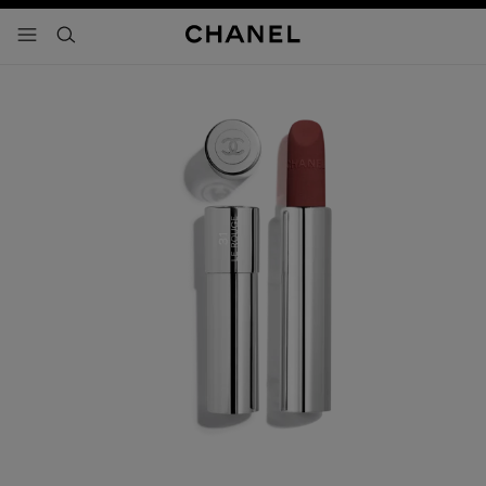
activar contraste alto
- navegación principal
buscar