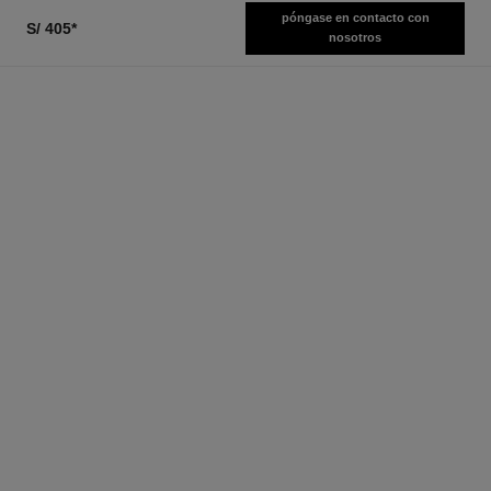
póngase en contacto con
S/ 405
*
nosotros