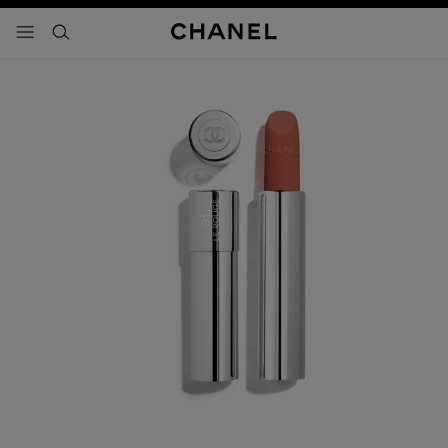
activar contraste alto
- navegación principal
buscar