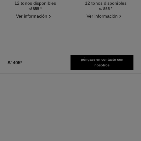
Ref. 171838
Ref. 171514
12 tonos disponibles
12 tonos disponibles
s/ 855
*
s/ 855
*
Ver información
Ver información
póngase en contacto con
S/ 405
*
nosotros